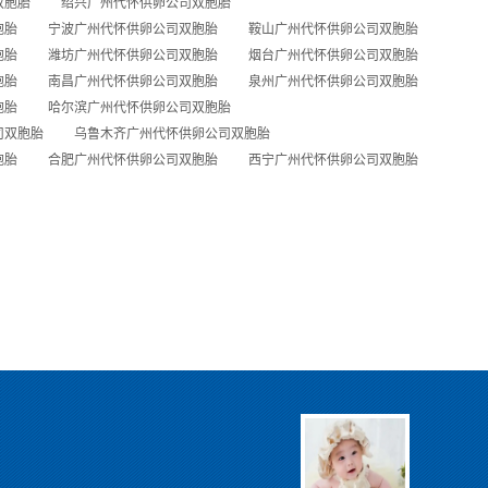
双胞胎
绍兴广州代怀供卵公司双胞胎
胞胎
宁波广州代怀供卵公司双胞胎
鞍山广州代怀供卵公司双胞胎
胞胎
潍坊广州代怀供卵公司双胞胎
烟台广州代怀供卵公司双胞胎
胞胎
南昌广州代怀供卵公司双胞胎
泉州广州代怀供卵公司双胞胎
胞胎
哈尔滨广州代怀供卵公司双胞胎
司双胞胎
乌鲁木齐广州代怀供卵公司双胞胎
胞胎
合肥广州代怀供卵公司双胞胎
西宁广州代怀供卵公司双胞胎