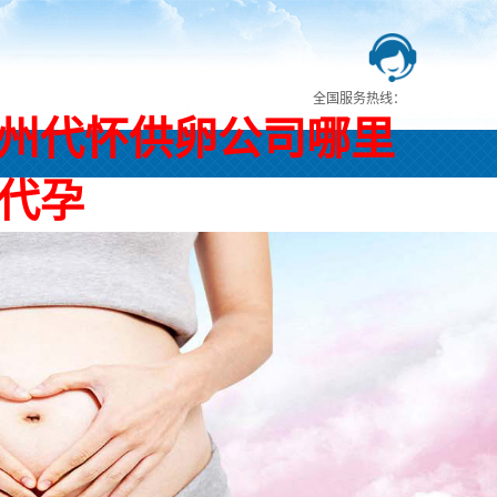
全国服务热线：
州代怀供卵公司哪里
代孕