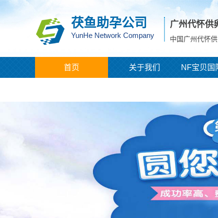
茯鱼助孕公司
广州代怀供
YunHe Network Company
中国广州代怀供
首页
关于我们
NF宝贝国
城市分站