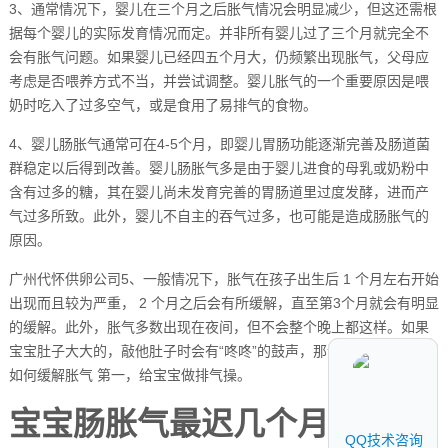
3、通常情况下，婴儿在三个月之后胀气情况会明显减少，但这还需根
据每个婴儿的实际发育情况而定。并非所有婴儿过了三个月就完全不
会有胀气问题。如果婴儿已经四五个月大，仍频繁出现胀气，父母应
考虑是否喂养方式不当，并尝试调整。婴儿胀气的一个重要原因是喂
奶时吃入了过多空气，或是食用了易排气的食物。
4、婴儿肠胀气通常可在4-5个月，即婴儿胃肠功能逐渐完善及肠道菌
群稳定以后得到改善。婴儿肠胀气多是由于婴儿进食的母乳或奶粉中
含有过多的糖，其在婴儿尚未发育完善的胃肠道里过度发酵，进而产
气过多所致。此外，婴儿不自主的吞气过多，也可能是造成肠胀气的
原因。
广州代怀供卵公司5、一般情况下，胀气在孩子出生后 1 个月左右开始
出现而且较为严重， 2 个月之后会有所缓解，直至第3个月就会有明显
的缓解。此外，胀气多数出现在夜间，但不会整个晚上都这样。如果
宝宝肚子大大的，敲他肚子时会有“咚咚”的鼓声，那说明宝宝胀气了。
如何缓解胀气 第一，给宝宝做排气操。
宝宝肠胀气最迟几个月消失
QQ技术咨询
QQ技术咨询