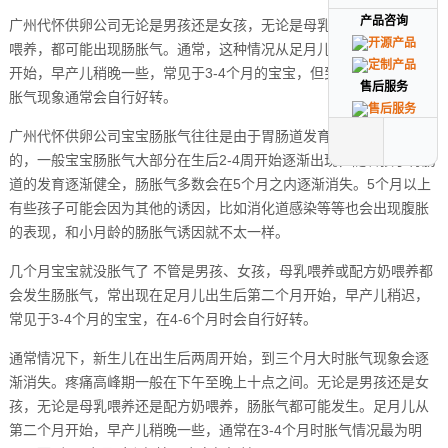
产品咨询
产品咨询
广州代怀供卵公司无论是男孩还是女孩，无论是母乳喂养还是配方奶
喂养，都可能出现肠胀气。通常，这种情况从足月儿出生后第二个月
开始，早产儿稍晚一些，常见于3-4个月的宝宝，但到了4-6个月时，
售后服务
售后服务
胀气现象通常会自行好转。
广州代怀供卵公司宝宝肠胀气往往是由于胃肠道发育相对不成熟造成
的，一般宝宝肠胀气大部分在生后2-4周开始逐渐出现，随着孩子胃肠
道的发育逐渐健全，肠胀气多数会在5个月之内逐渐消失。5个月以上
有些孩子可能会因为其他的诱因，比如消化道感染等等也会出现腹胀
的表现，和小月龄的肠胀气诱因就不太一样。
几个月宝宝就没胀气了 不管是男孩、女孩，母乳喂养或配方奶喂养都
会发生肠胀气，常出现在足月儿出生后第二个月开始，早产儿稍迟，
常见于3-4个月的宝宝，在4-6个月时会自行好转。
通常情况下，新生儿在出生后两周开始，到三个月大时胀气现象会逐
渐消失。疼痛高峰期一般在下午至晚上十点之间。无论是男孩还是女
孩，无论是母乳喂养还是配方奶喂养，肠胀气都可能发生。足月儿从
第二个月开始，早产儿稍晚一些，通常在3-4个月时胀气情况最为明