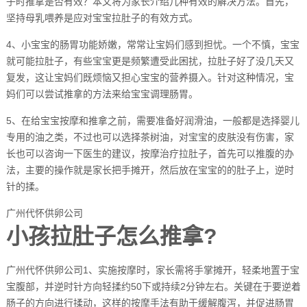
子时推拿是否有效？本文将为家长介绍几种有效的解决方法。首先，
坚持母乳喂养是应对宝宝拉肚子的有效方式。
4、小宝宝的肠胃功能娇嫩，常常让宝妈们感到担忧。一个不慎，宝宝
就可能拉肚子，有些宝宝更是频繁遭受此困扰，拉肚子好了没几天又
复发，这让宝妈们既烦恼又担心宝宝的营养摄入。针对这种情况，宝
妈们可以尝试推拿的方法来给宝宝调理肠胃。
5、在给宝宝按摩和推拿之前，需要准备好润滑油，一般都是选择婴儿
专用的油之类，不过也可以选择茶树油，对宝宝的皮肤没有伤害，家
长也可以咨询一下医生的建议，按摩治疗拉肚子，首先可以推腹的办
法，主要的操作就是家长把手摊开，然后放在宝宝的的肚子上，逆时
针的揉。
广州代怀供卵公司
小孩拉肚子怎么推拿?
广州代怀供卵公司1、实施按摩时，家长需将手掌摊开，轻柔地置于宝
宝腹部，并逆时针方向轻揉约50下或持续2分钟左右。关键在于要逆着
肠子的方向进行揉动，这样的按摩手法有助于缓解腹泻，并促进肠胃