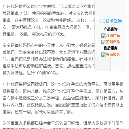
广州代怀供卵公司宝宝大便稀，可以通过以下推拿方法进行缓解： 补
脾经推拿 方法：使用妈妈的手掌心，对宝宝的大拇指末端的纹理进行
推拿。在中医理论上，这被称为补脾经。 次数：一次推拿100~300
QQ技术咨询
QQ技术咨询
次。 清大肠推拿 方法：在宝宝靠近大拇指的一侧，直到虎口的部位进
产品咨询
产品咨询
行推拿。 次数：每次推拿约200次。
宝宝是每位妈妈心中的小天使，从小到大，妈妈总是无微不至地照顾
售后服务
售后服务
着他们。当宝宝身体出现不适，尤其是消化方面的问题，如拉肚子
时，宝妈们总是想尽办法减轻他们的痛苦。针对小儿拉肚子，有一些
推拿手法可以帮助缓解症状。首先，旋推宝宝的大拇指末节罗纹面，
称为补脾经，进行100到300次。
广州代怀供卵公司揉板门。这个穴位在手掌的大鱼际处，可以用手指
揉数百次。运内八卦。推拿这个穴位在整个手掌上，掌心是圆心，从
圆心到中指指根三分之二是半径，然后做圆周活动，顺时针进行，这
也叫内八卦，建议做数百次。当然缓解宝宝拉肚子的穴位不仅仅以上
这些，还有一些，家长可以逐步来了解。
岁的宝宝大多数都已经学会了怎么自己吃饭，但是大多数这个时候的