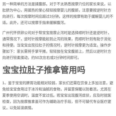
另一种简单的方法是揉腹部。对于不太熟悉按摩穴位的家长来说，以
肚脐为中心，用搓热的掌心轻轻按摩婴儿的腹部，注意要按逆时针方
向进行，每次按摩时间应超过3分钟。这样的按摩有助于缓解婴儿的不
适。此外，还可以按摩手指来缓解腹泻。
广州代怀供卵公司对于帮宝宝按摩止泻时是选择顺时针还是逆时针，
通常情况下，逆时针按摩能起到止泻的效果，而顺时针则有助于消化
和排便。当宝宝出现拉肚子的情况时，逆时针按摩更为适宜。操作步
骤如下：家长需将手掌平摊，轻轻放在宝宝腹部上，然后以逆时针方
向进行轻柔揉动，约50次左右或2分钟时间即可。
宝宝拉肚子推拿管用吗
1、鉴于宝宝的脾胃功能相对较弱，家长们还需在饮食上多加注意，避
免给宝宝食用过于冰冷和油腻的食物，并留意保暖以防着凉。尤其在
夏季使用空调时，温度不宜过低。若宝宝出现腹泻症状，应及时就医
检查，因为按摩推拿虽可作为辅助治疗手段，但不可替代专业医疗建
议，以免延误病情。