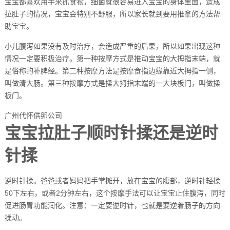
宝宝都喜欢用手来抓食物，细菌就很容易进入宝宝的身体里面，造成
拉肚子的情况，宝宝会特别不舒服，所以家长就到要用推拿的方法帮
助宝宝。
小儿腹泻如果没有及时治疗，会造成严重的后果，所以如果出现这种
情况一定要积极治疗。第一种按摩方式是推动宝宝的大拇指末端，就
是俗称的补脾经。第二种按摩方法是按摩食指边缘靠近大拇指一侧，
叫做清大肠。第三种按摩方式是揉大拇指末端的一大块板门，叫做揉
板门。
广州代怀供卵公司
宝宝拉肚子顺时针揉还是逆时
针揉
逆时针揉。爸爸或者妈妈把手掌摊开，放在宝宝的腹部，逆时针轻揉
50下左右，或者2分钟左右，这个按摩手法可以让宝宝止住腹泻，同时
促进肠胃功能润化。注意：一定要逆时针，也就是要逆着肠子的方向
揉动。