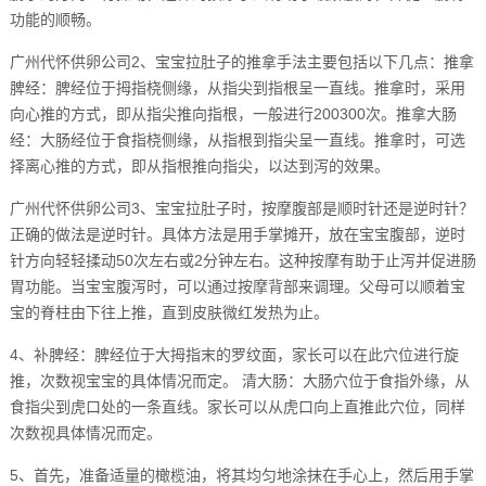
功能的顺畅。
广州代怀供卵公司2、宝宝拉肚子的推拿手法主要包括以下几点：推拿
脾经：脾经位于拇指桡侧缘，从指尖到指根呈一直线。推拿时，采用
向心推的方式，即从指尖推向指根，一般进行200300次。推拿大肠
经：大肠经位于食指桡侧缘，从指根到指尖呈一直线。推拿时，可选
择离心推的方式，即从指根推向指尖，以达到泻的效果。
广州代怀供卵公司3、宝宝拉肚子时，按摩腹部是顺时针还是逆时针？
正确的做法是逆时针。具体方法是用手掌摊开，放在宝宝腹部，逆时
针方向轻轻揉动50次左右或2分钟左右。这种按摩有助于止泻并促进肠
胃功能。当宝宝腹泻时，可以通过按摩背部来调理。父母可以顺着宝
宝的脊柱由下往上推，直到皮肤微红发热为止。
4、补脾经：脾经位于大拇指末的罗纹面，家长可以在此穴位进行旋
推，次数视宝宝的具体情况而定。 清大肠：大肠穴位于食指外缘，从
食指尖到虎口处的一条直线。家长可以从虎口向上直推此穴位，同样
次数视具体情况而定。
5、首先，准备适量的橄榄油，将其均匀地涂抹在手心上，然后用手掌